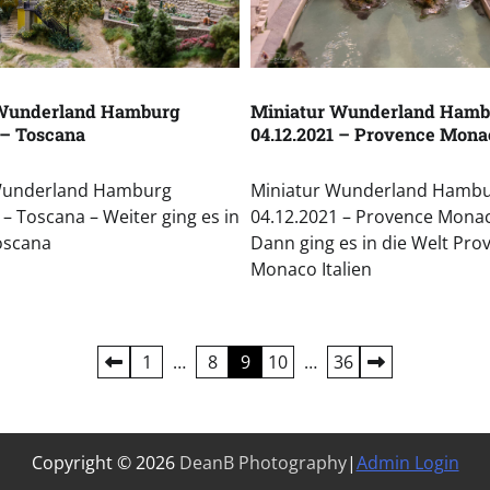
 Wunderland Hamburg
Miniatur Wunderland Hamb
 – Toscana
04.12.2021 – Provence Monac
Wunderland Hamburg
Miniatur Wunderland Hamb
 – Toscana – Weiter ging es in
04.12.2021 – Provence Monaco
oscana
Dann ging es in die Welt Pro
Monaco Italien
1
…
8
9
10
…
36
Copyright © 2026
DeanB Photography
|
Admin Login