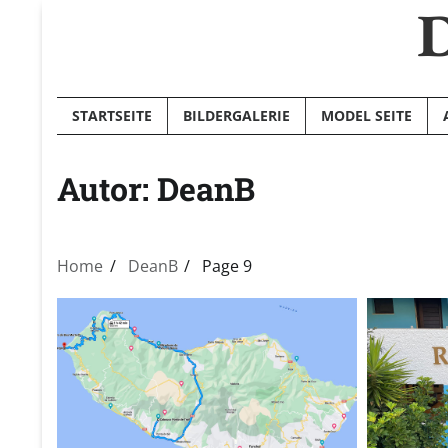
D
Skip
to
content
STARTSEITE
BILDERGALERIE
MODEL SEITE
Autor:
DeanB
Home
DeanB
Page 9