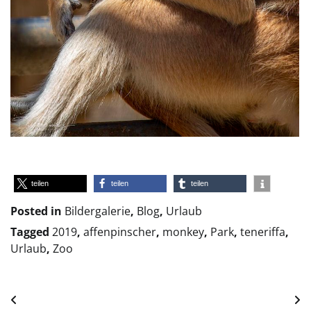
teilen
teilen
teilen
Posted in
Bildergalerie
,
Blog
,
Urlaub
Tagged
2019
,
affenpinscher
,
monkey
,
Park
,
teneriffa
,
Urlaub
,
Zoo
Beitragsnavigation