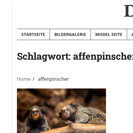
D
Skip
to
content
STARTSEITE
BILDERGALERIE
MODEL SEITE
Schlagwort:
affenpinsche
Home
affenpinscher