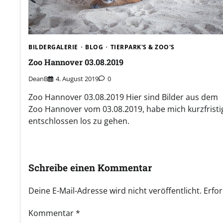
Beitragsnavigation
Previous:
VHS Fotoclub 24.11.2025
Related Posts
BILDERGALERIE
BLOG
TIERPARK'S & ZOO'S
Zoo Hannover 03.08.2019