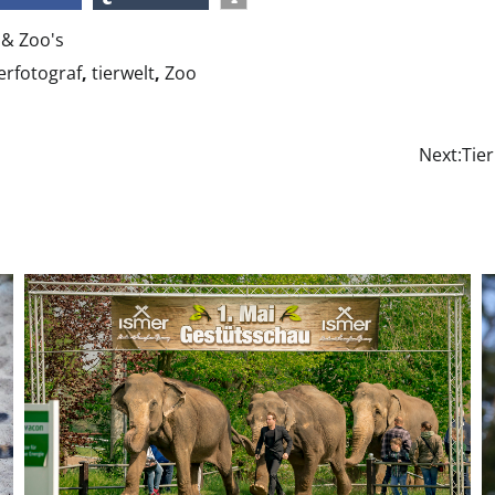
eilen
teilen
 & Zoo's
erfotograf
,
tierwelt
,
Zoo