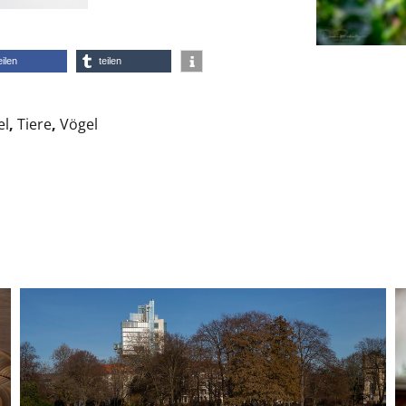
eilen
teilen
el
,
Tiere
,
Vögel