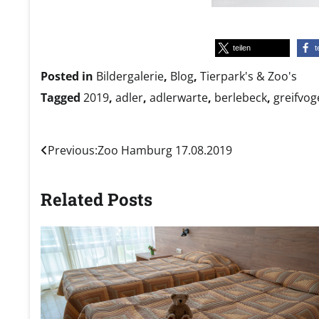
teilen
t
Posted in
Bildergalerie
,
Blog
,
Tierpark's & Zoo's
Tagged
2019
,
adler
,
adlerwarte
,
berlebeck
,
greifvog
Beitragsnavigation
Previous:
Zoo Hamburg 17.08.2019
Related Posts