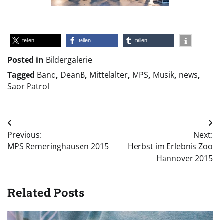
teilen
teilen
teilen
Posted in
Bildergalerie
Tagged
Band
,
DeanB
,
Mittelalter
,
MPS
,
Musik
,
news
,
Saor Patrol
Beitragsnavigation
Previous:
Next:
MPS Remeringhausen 2015
Herbst im Erlebnis Zoo
Hannover 2015
Related Posts