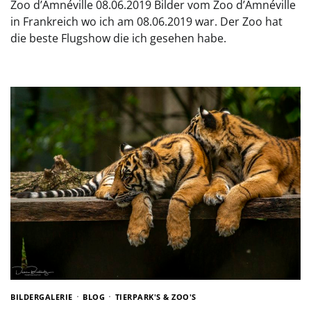
Zoo d’Amnéville 08.06.2019 Bilder vom Zoo d’Amnéville
in Frankreich wo ich am 08.06.2019 war. Der Zoo hat
die beste Flugshow die ich gesehen habe.
BILDERGALERIE
BLOG
TIERPARK'S & ZOO'S