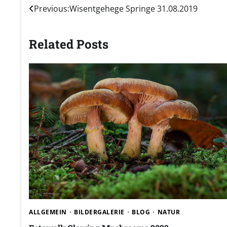
Beitragsnavigation
Previous:
Wisentgehege Springe 31.08.2019
Related Posts
ALLGEMEIN
BILDERGALERIE
BLOG
NATUR