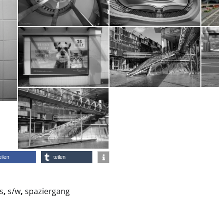
eilen
teilen
s
,
s/w
,
spaziergang