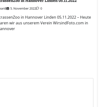
trassenZoo in Hannover Linden 05.11.2022
eanB
5. November 2022
0
trassenZoo in Hannover Linden 05.11.2022 – Heute
aren wir aus unserem Verein WirsindFoto.com in
annover