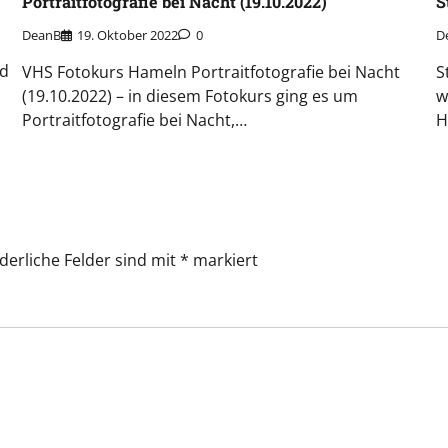
Portraitfotografie bei Nacht (19.10.2022)
S
DeanB
19. Oktober 2022
0
D
nd
VHS Fotokurs Hameln Portraitfotografie bei Nacht
S
(19.10.2022) – in diesem Fotokurs ging es um
w
Portraitfotografie bei Nacht,…
H
derliche Felder sind mit
*
markiert