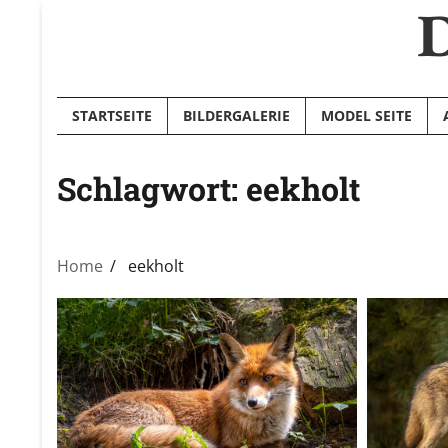
D
Skip
to
content
STARTSEITE
BILDERGALERIE
MODEL SEITE
Schlagwort:
eekholt
Home
eekholt