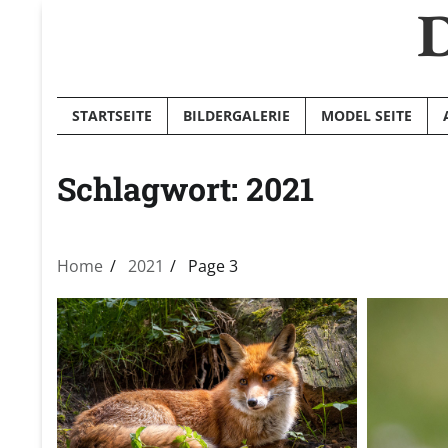
D
Skip
to
content
STARTSEITE
BILDERGALERIE
MODEL SEITE
Schlagwort:
2021
Home
2021
Page 3